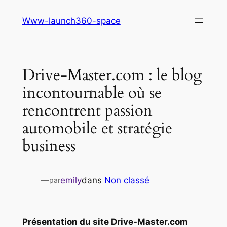
Aller
Www-launch360-space
au
contenu
Drive-Master.com : le blog
incontournable où se
rencontrent passion
automobile et stratégie
business
—
emily
dans
Non classé
par
Présentation du site Drive-Master.com