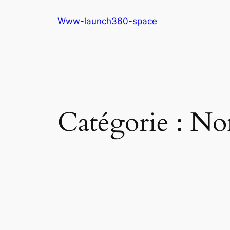
Aller
Www-launch360-space
au
contenu
Catégorie :
Non