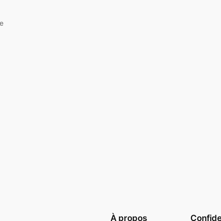
e
À propos
Confide