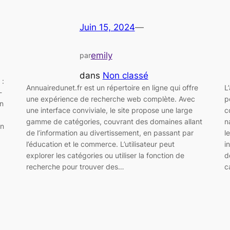
Juin 15, 2024
—
emily
par
dans
Non classé
 :
Annuairedunet.fr est un répertoire en ligne qui offre
L
-
une expérience de recherche web complète. Avec
p
un
une interface conviviale, le site propose une large
c
gamme de catégories, couvrant des domaines allant
n
un
de l’information au divertissement, en passant par
l
l’éducation et le commerce. L’utilisateur peut
i
explorer les catégories ou utiliser la fonction de
d
recherche pour trouver des…
c