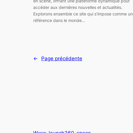
en scène, offrant une plateforme dynamique pour
accéder aux dernières nouvelles et actualités.
Explorons ensemble ce site qui s’impose comme un
référence dans le monde…
←
Page précédente
Www-launch360-space