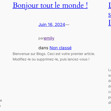
Bonjour tout le monde !
Juin 16, 2024
—
emily
par
dans
Non classé
Bienvenue sur Blogs. Ceci est votre premier article.
Modifiez-le ou supprimez-le, puis lancez-vous !
L
s
d
d
c
p
de
d
e